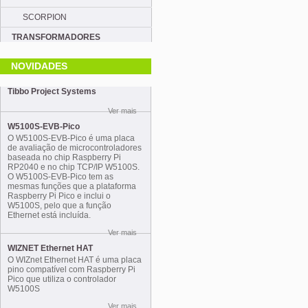
SCORPION
TRANSFORMADORES
NOVIDADES
Tibbo Project Systems
Ver mais
W5100S-EVB-Pico
O W5100S-EVB-Pico é uma placa
de avaliação de microcontroladores
baseada no chip Raspberry Pi
RP2040 e no chip TCP/IP W5100S.
O W5100S-EVB-Pico tem as
mesmas funções que a plataforma
Raspberry Pi Pico e inclui o
W5100S, pelo que a função
Ethernet está incluída.
Ver mais
WIZNET Ethernet HAT
O WIZnet Ethernet HAT é uma placa
pino compatível com Raspberry Pi
Pico que utiliza o controlador
W5100S
Ver mais