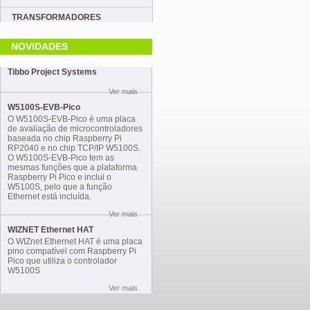
TRANSFORMADORES
NOVIDADES
Tibbo Project Systems
Ver mais
W5100S-EVB-Pico
O W5100S-EVB-Pico é uma placa
de avaliação de microcontroladores
baseada no chip Raspberry Pi
RP2040 e no chip TCP/IP W5100S.
O W5100S-EVB-Pico tem as
mesmas funções que a plataforma
Raspberry Pi Pico e inclui o
W5100S, pelo que a função
Ethernet está incluída.
Ver mais
WIZNET Ethernet HAT
O WIZnet Ethernet HAT é uma placa
pino compatível com Raspberry Pi
Pico que utiliza o controlador
W5100S
Ver mais