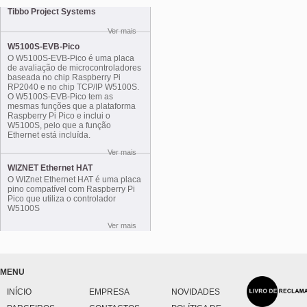
Tibbo Project Systems
Ver mais
W5100S-EVB-Pico
O W5100S-EVB-Pico é uma placa
de avaliação de microcontroladores
baseada no chip Raspberry Pi
RP2040 e no chip TCP/IP W5100S.
O W5100S-EVB-Pico tem as
mesmas funções que a plataforma
Raspberry Pi Pico e inclui o
W5100S, pelo que a função
Ethernet está incluída.
Ver mais
WIZNET Ethernet HAT
O WIZnet Ethernet HAT é uma placa
pino compatível com Raspberry Pi
Pico que utiliza o controlador
W5100S
Ver mais
MENU
INÍCIO
EMPRESA
NOVIDADES