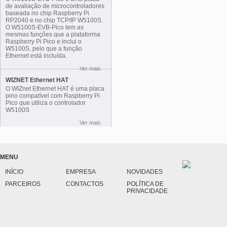
de avaliação de microcontroladores
baseada no chip Raspberry Pi
RP2040 e no chip TCP/IP W5100S.
O W5100S-EVB-Pico tem as
mesmas funções que a plataforma
Raspberry Pi Pico e inclui o
W5100S, pelo que a função
Ethernet está incluída.
Ver mais
WIZNET Ethernet HAT
O WIZnet Ethernet HAT é uma placa
pino compatível com Raspberry Pi
Pico que utiliza o controlador
W5100S
Ver mais
MENU
INÍCIO
EMPRESA
NOVIDADES
PARCEIROS
CONTACTOS
POLÍTICA DE
PRIVACIDADE