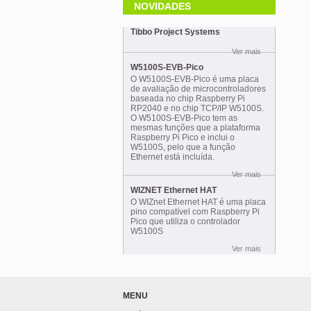
NOVIDADES
Tibbo Project Systems
Ver mais
W5100S-EVB-Pico
O W5100S-EVB-Pico é uma placa
de avaliação de microcontroladores
baseada no chip Raspberry Pi
RP2040 e no chip TCP/IP W5100S.
O W5100S-EVB-Pico tem as
mesmas funções que a plataforma
Raspberry Pi Pico e inclui o
W5100S, pelo que a função
Ethernet está incluída.
Ver mais
WIZNET Ethernet HAT
O WIZnet Ethernet HAT é uma placa
pino compatível com Raspberry Pi
Pico que utiliza o controlador
W5100S
Ver mais
MENU