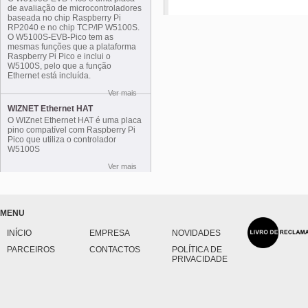
de avaliação de microcontroladores
baseada no chip Raspberry Pi
RP2040 e no chip TCP/IP W5100S.
O W5100S-EVB-Pico tem as
mesmas funções que a plataforma
Raspberry Pi Pico e inclui o
W5100S, pelo que a função
Ethernet está incluída.
Ver mais
WIZNET Ethernet HAT
O WIZnet Ethernet HAT é uma placa
pino compatível com Raspberry Pi
Pico que utiliza o controlador
W5100S
Ver mais
MENU
INÍCIO
EMPRESA
NOVIDADES
PARCEIROS
CONTACTOS
POLÍTICA DE
PRIVACIDADE