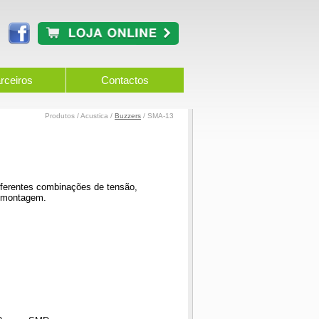
rceiros
Contactos
Produtos / Acustica /
Buzzers
/ SMA-13
erentes combinações de tensão,
e montagem.