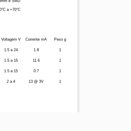
10mm e SMD
20°C a +70°C
Voltagem V
Corrente mA
Peso g
1.5 a 24
1.8
1
1.5 a 15
11.6
1
1.5 a 15
0.7
1
2 a 4
13 @ 3V
1