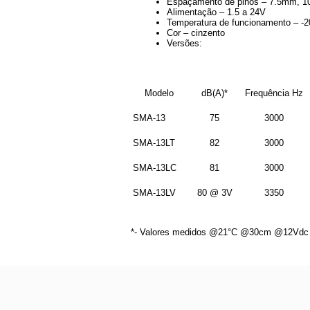
Espaçamento de pinos – 7.5mm, 
Alimentação – 1.5 a 24V
Temperatura de funcionamento – -
Cor – cinzento
Versões:
Modelo
dB(A)*
Frequência Hz
SMA-13
75
3000
SMA-13LT
82
3000
SMA-13LC
81
3000
SMA-13LV
80 @ 3V
3350
*- Valores medidos @21°C @30cm @12Vdc