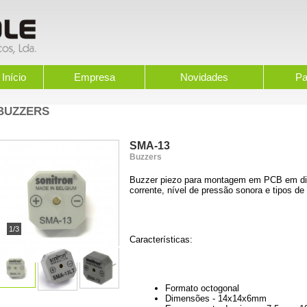
Início
Empresa
Novidades
Pa
BUZZERS
SMA-13
Buzzers
Buzzer piezo para montagem em PCB em dif
corrente, nível de pressão sonora e tipos d
1/3
Características:
Formato octogonal
Dimensões - 14x14x6mm